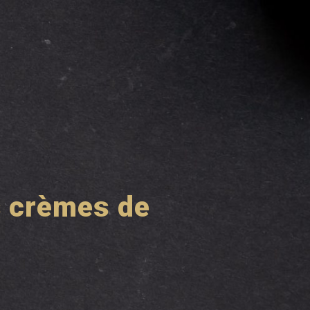
s crèmes de
r