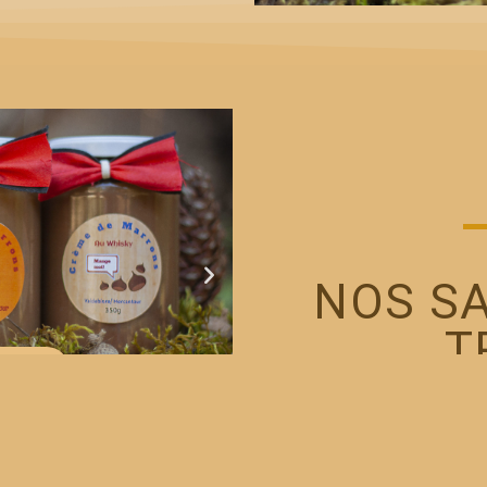
NOS S
T
r